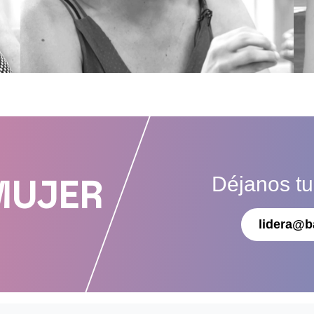
Déjanos t
MUJER
lidera@b