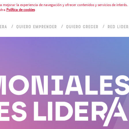
a mejorar la experiencia de navegación y ofrecer contenidos y servicios de interés.
stra
Política de cookies
ERA
QUIERO EMPRENDER
QUIERO CRECER
RED LIDER