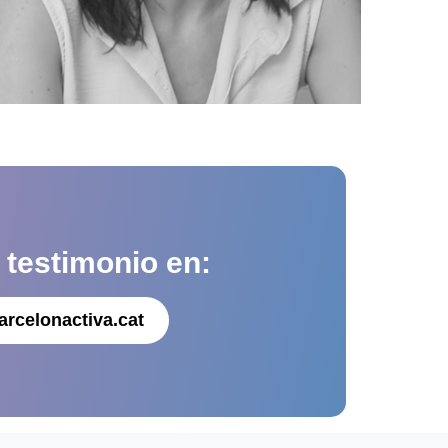
u
testimonio en:
arcelonactiva.cat