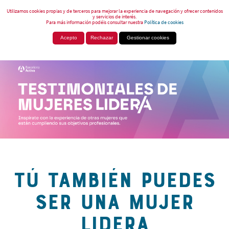
Utilizamos cookies propias y de terceros para mejorar la experiencia de navegación y ofrecer contenidos
y servicios de interés.
Para más información podéis consultar nuestra
Política de cookies
Acepto
Rechazar
Gestionar cookies
TÚ TAMBIÉN PUEDES
SER UNA MUJER
LIDERA