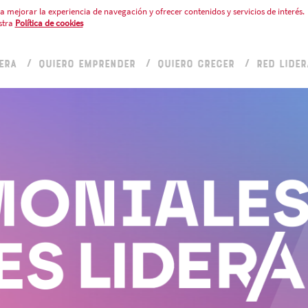
a mejorar la experiencia de navegación y ofrecer contenidos y servicios de interés.
stra
Política de cookies
ERA
QUIERO EMPRENDER
QUIERO CRECER
RED LIDER