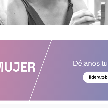
Déjanos t
MUJER
lidera@b