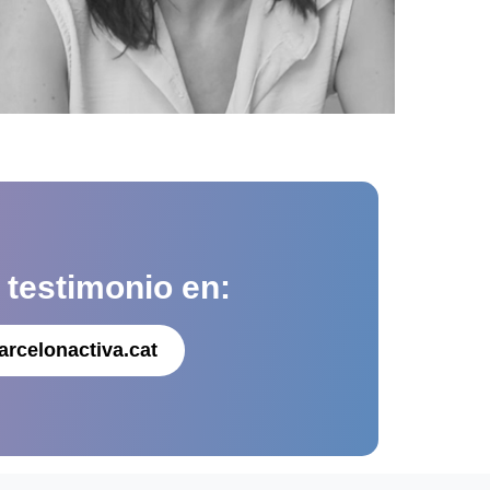
u
testimonio en:
arcelonactiva.cat