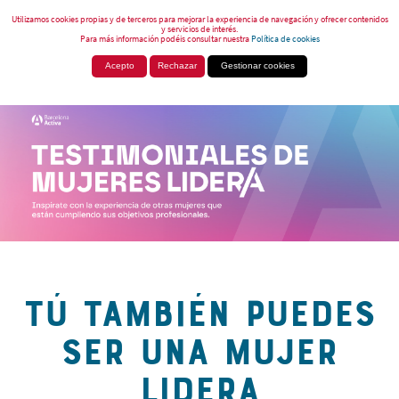
Utilizamos cookies propias y de terceros para mejorar la experiencia de navegación y ofrecer contenidos
y servicios de interés.
Para más información podéis consultar nuestra
Política de cookies
Acepto
Rechazar
Gestionar cookies
TÚ TAMBIÉN PUEDES
SER UNA MUJER
LIDERA