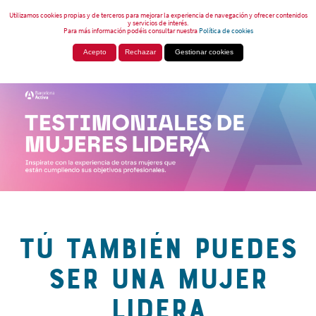
Utilizamos cookies propias y de terceros para mejorar la experiencia de navegación y ofrecer contenidos
y servicios de interés.
Para más información podéis consultar nuestra
Política de cookies
Acepto
Rechazar
Gestionar cookies
TÚ TAMBIÉN PUEDES
SER UNA MUJER
LIDERA