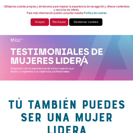
Utilizamos cookies propias y de terceros para mejorar la experiencia de navegación y ofrecer contenidos
y servicios de interés.
Para más información podéis consultar nuestra
Política de cookies
Acepto
Rechazar
Gestionar cookies
TÚ TAMBIÉN PUEDES
SER UNA MUJER
LIDERA