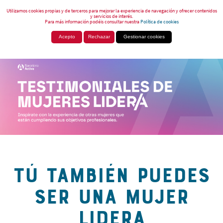
Utilizamos cookies propias y de terceros para mejorar la experiencia de navegación y ofrecer contenidos
y servicios de interés.
Para más información podéis consultar nuestra
Política de cookies
Acepto
Rechazar
Gestionar cookies
TÚ TAMBIÉN PUEDES
SER UNA MUJER
LIDERA