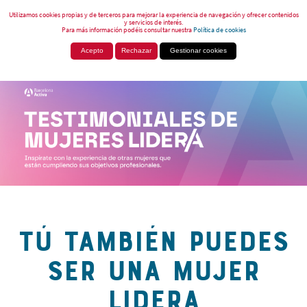
Utilizamos cookies propias y de terceros para mejorar la experiencia de navegación y ofrecer contenidos
y servicios de interés.
Para más información podéis consultar nuestra
Política de cookies
Acepto
Rechazar
Gestionar cookies
TÚ TAMBIÉN PUEDES
SER UNA MUJER
LIDERA