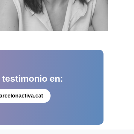
u
testimonio en:
arcelonactiva.cat