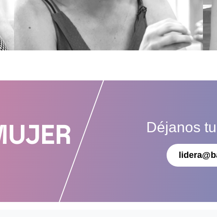
Déjanos t
MUJER
lidera@b