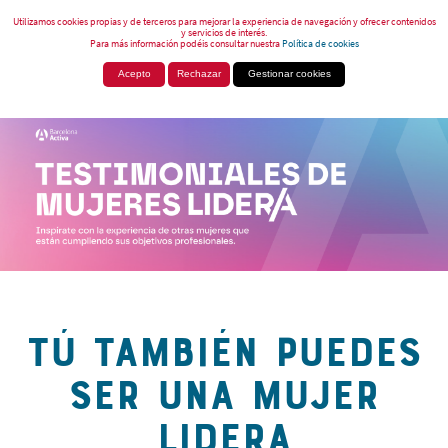
Utilizamos cookies propias y de terceros para mejorar la experiencia de navegación y ofrecer contenidos
y servicios de interés.
Para más información podéis consultar nuestra
Política de cookies
Acepto
Rechazar
Gestionar cookies
TÚ TAMBIÉN PUEDES
SER UNA MUJER
LIDERA