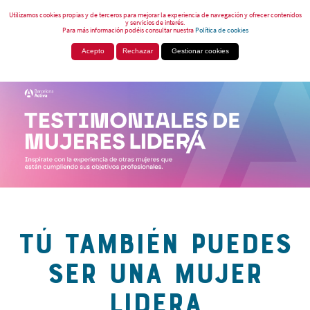
Utilizamos cookies propias y de terceros para mejorar la experiencia de navegación y ofrecer contenidos
y servicios de interés.
Para más información podéis consultar nuestra
Política de cookies
Acepto
Rechazar
Gestionar cookies
TÚ TAMBIÉN PUEDES
SER UNA MUJER
LIDERA