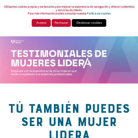
Utilizamos cookies propias y de terceros para mejorar la experiencia de navegación y ofrecer contenidos
y servicios de interés.
Para más información podéis consultar nuestra
Política de cookies
Acepto
Rechazar
Gestionar cookies
TÚ TAMBIÉN PUEDES
SER UNA MUJER
LIDERA