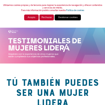
Utilizamos cookies propias y de terceros para mejorar la experiencia de navegación y ofrecer contenidos
y servicios de interés.
Para más información podéis consultar nuestra
Política de cookies
Acepto
Rechazar
Gestionar cookies
TÚ TAMBIÉN PUEDES
SER UNA MUJER
LIDERA