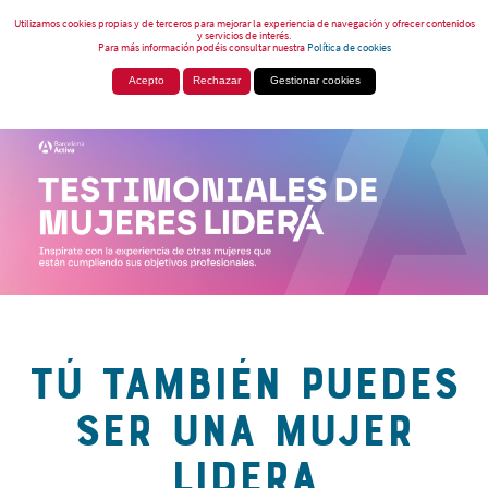
Utilizamos cookies propias y de terceros para mejorar la experiencia de navegación y ofrecer contenidos
y servicios de interés.
Para más información podéis consultar nuestra
Política de cookies
Acepto
Rechazar
Gestionar cookies
TÚ TAMBIÉN PUEDES
SER UNA MUJER
LIDERA