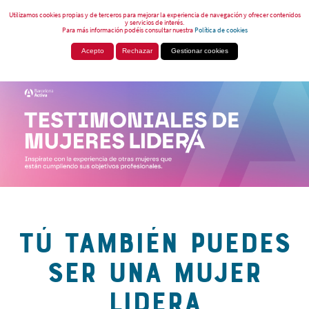
Utilizamos cookies propias y de terceros para mejorar la experiencia de navegación y ofrecer contenidos
y servicios de interés.
Para más información podéis consultar nuestra
Política de cookies
Acepto
Rechazar
Gestionar cookies
TÚ TAMBIÉN PUEDES
SER UNA MUJER
LIDERA