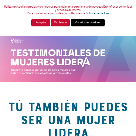
Utilizamos cookies propias y de terceros para mejorar la experiencia de navegación y ofrecer contenidos
y servicios de interés.
Para más información podéis consultar nuestra
Política de cookies
Acepto
Rechazar
Gestionar cookies
TÚ TAMBIÉN PUEDES
SER UNA MUJER
LIDERA