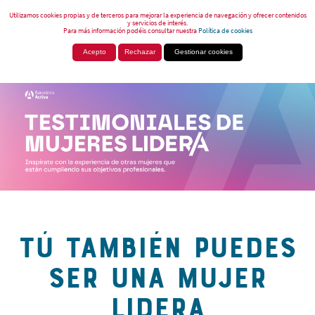
Utilizamos cookies propias y de terceros para mejorar la experiencia de navegación y ofrecer contenidos
y servicios de interés.
Para más información podéis consultar nuestra
Política de cookies
Acepto
Rechazar
Gestionar cookies
TÚ TAMBIÉN PUEDES
SER UNA MUJER
LIDERA