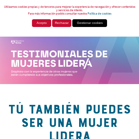
Utilizamos cookies propias y de terceros para mejorar la experiencia de navegación y ofrecer contenidos
y servicios de interés.
Para más información podéis consultar nuestra
Política de cookies
Acepto
Rechazar
Gestionar cookies
TÚ TAMBIÉN PUEDES
SER UNA MUJER
LIDERA