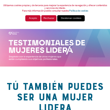
Utilizamos cookies propias y de terceros para mejorar la experiencia de navegación y ofrecer contenidos
y servicios de interés.
Para más información podéis consultar nuestra
Política de cookies
Acepto
Rechazar
Gestionar cookies
TÚ TAMBIÉN PUEDES
SER UNA MUJER
LIDERA