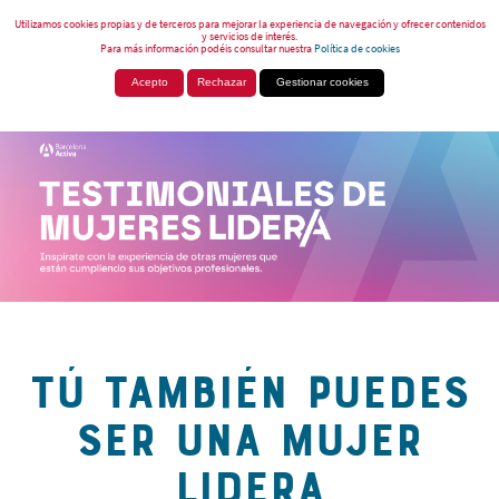
Utilizamos cookies propias y de terceros para mejorar la experiencia de navegación y ofrecer contenidos
y servicios de interés.
Para más información podéis consultar nuestra
Política de cookies
Acepto
Rechazar
Gestionar cookies
TÚ TAMBIÉN PUEDES
SER UNA MUJER
LIDERA