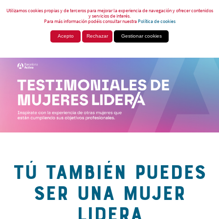
Utilizamos cookies propias y de terceros para mejorar la experiencia de navegación y ofrecer contenidos
y servicios de interés.
Para más información podéis consultar nuestra
Política de cookies
Acepto
Rechazar
Gestionar cookies
TÚ TAMBIÉN PUEDES
SER UNA MUJER
LIDERA