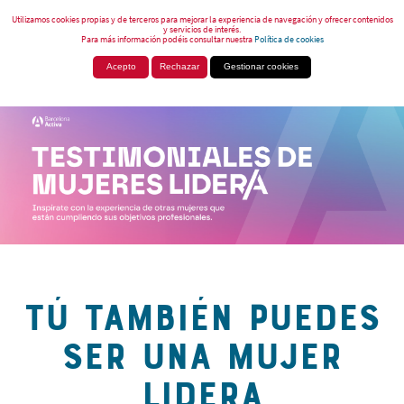
Utilizamos cookies propias y de terceros para mejorar la experiencia de navegación y ofrecer contenidos
y servicios de interés.
Para más información podéis consultar nuestra
Política de cookies
Acepto
Rechazar
Gestionar cookies
TÚ TAMBIÉN PUEDES
SER UNA MUJER
LIDERA