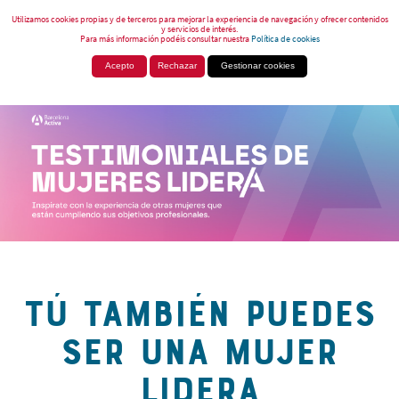
Utilizamos cookies propias y de terceros para mejorar la experiencia de navegación y ofrecer contenidos
y servicios de interés.
Para más información podéis consultar nuestra
Política de cookies
Acepto
Rechazar
Gestionar cookies
TÚ TAMBIÉN PUEDES
SER UNA MUJER
LIDERA