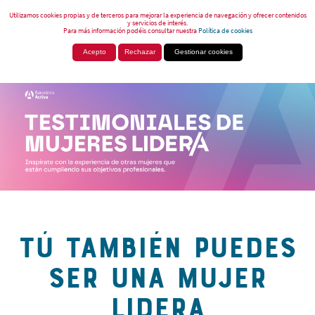
Utilizamos cookies propias y de terceros para mejorar la experiencia de navegación y ofrecer contenidos
y servicios de interés.
Para más información podéis consultar nuestra
Política de cookies
Acepto
Rechazar
Gestionar cookies
TÚ TAMBIÉN PUEDES
SER UNA MUJER
LIDERA