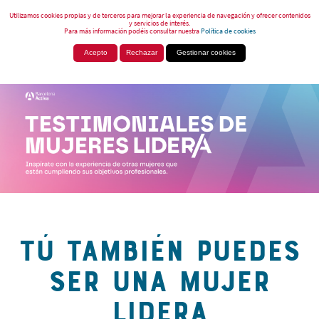
Utilizamos cookies propias y de terceros para mejorar la experiencia de navegación y ofrecer contenidos
y servicios de interés.
Para más información podéis consultar nuestra
Política de cookies
Acepto
Rechazar
Gestionar cookies
TÚ TAMBIÉN PUEDES
SER UNA MUJER
LIDERA