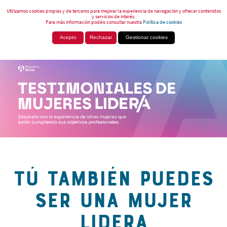
Utilizamos cookies propias y de terceros para mejorar la experiencia de navegación y ofrecer contenidos
y servicios de interés.
Para más información podéis consultar nuestra
Política de cookies
Acepto
Rechazar
Gestionar cookies
TÚ TAMBIÉN PUEDES
SER UNA MUJER
LIDERA