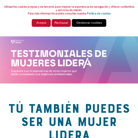
Utilizamos cookies propias y de terceros para mejorar la experiencia de navegación y ofrecer contenidos
y servicios de interés.
Para más información podéis consultar nuestra
Política de cookies
Acepto
Rechazar
Gestionar cookies
TÚ TAMBIÉN PUEDES
SER UNA MUJER
LIDERA