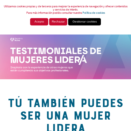
Utilizamos cookies propias y de terceros para mejorar la experiencia de navegación y ofrecer contenidos
y servicios de interés.
Para más información podéis consultar nuestra
Política de cookies
Acepto
Rechazar
Gestionar cookies
TÚ TAMBIÉN PUEDES
SER UNA MUJER
LIDERA