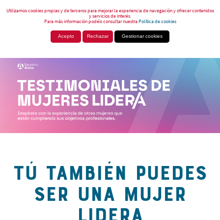
Utilizamos cookies propias y de terceros para mejorar la experiencia de navegación y ofrecer contenidos
y servicios de interés.
Para más información podéis consultar nuestra
Política de cookies
Acepto
Rechazar
Gestionar cookies
TÚ TAMBIÉN PUEDES
SER UNA MUJER
LIDERA