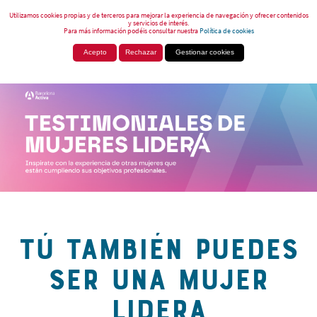
Utilizamos cookies propias y de terceros para mejorar la experiencia de navegación y ofrecer contenidos
y servicios de interés.
Para más información podéis consultar nuestra
Política de cookies
Acepto
Rechazar
Gestionar cookies
TÚ TAMBIÉN PUEDES
SER UNA MUJER
LIDERA