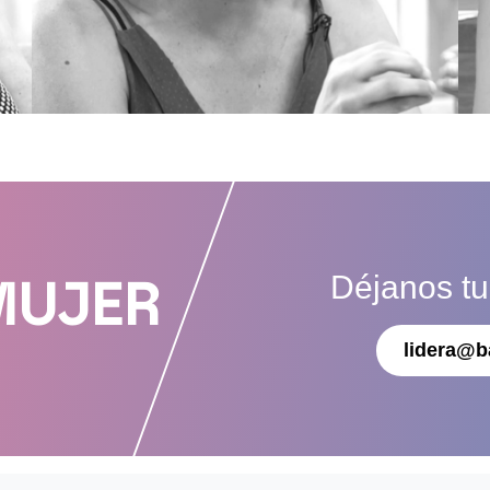
Déjanos t
MUJER
lidera@b