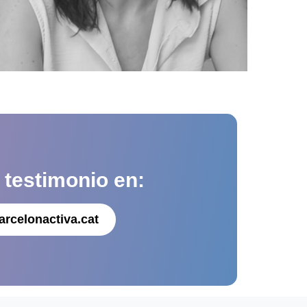
u
testimonio en:
arcelonactiva.cat