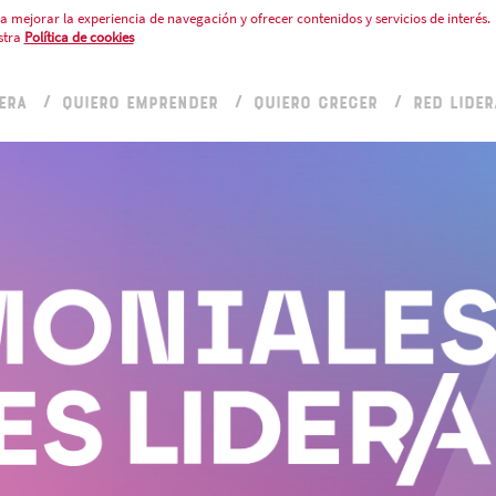
a mejorar la experiencia de navegación y ofrecer contenidos y servicios de interés.
stra
Política de cookies
ERA
QUIERO EMPRENDER
QUIERO CRECER
RED LIDER