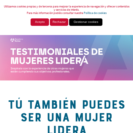
Utilizamos cookies propias y de terceros para mejorar la experiencia de navegación y ofrecer contenidos
y servicios de interés.
Para más información podéis consultar nuestra
Política de cookies
Acepto
Rechazar
Gestionar cookies
TÚ TAMBIÉN PUEDES
SER UNA MUJER
LIDERA