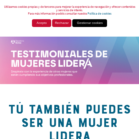
Utilizamos cookies propias y de terceros para mejorar la experiencia de navegación y ofrecer contenidos
y servicios de interés.
Para más información podéis consultar nuestra
Política de cookies
Acepto
Rechazar
Gestionar cookies
TÚ TAMBIÉN PUEDES
SER UNA MUJER
LIDERA