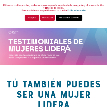
Utilizamos cookies propias y de terceros para mejorar la experiencia de navegación y ofrecer contenidos
y servicios de interés.
Para más información podéis consultar nuestra
Política de cookies
Acepto
Rechazar
Gestionar cookies
TÚ TAMBIÉN PUEDES
SER UNA MUJER
LIDERA