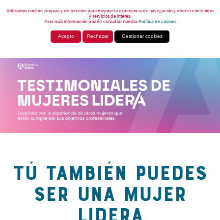
Utilizamos cookies propias y de terceros para mejorar la experiencia de navegación y ofrecer contenidos
y servicios de interés.
Para más información podéis consultar nuestra
Política de cookies
Acepto
Rechazar
Gestionar cookies
TÚ TAMBIÉN PUEDES
SER UNA MUJER
LIDERA