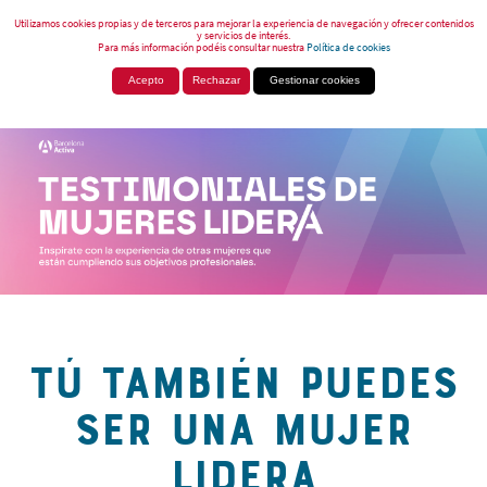
Utilizamos cookies propias y de terceros para mejorar la experiencia de navegación y ofrecer contenidos
y servicios de interés.
Para más información podéis consultar nuestra
Política de cookies
Acepto
Rechazar
Gestionar cookies
TÚ TAMBIÉN PUEDES
SER UNA MUJER
LIDERA