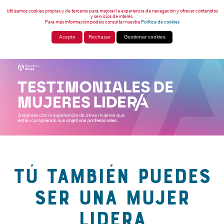
Utilizamos cookies propias y de terceros para mejorar la experiencia de navegación y ofrecer contenidos
y servicios de interés.
Para más información podéis consultar nuestra
Política de cookies
Acepto
Rechazar
Gestionar cookies
TÚ TAMBIÉN PUEDES
SER UNA MUJER
LIDERA