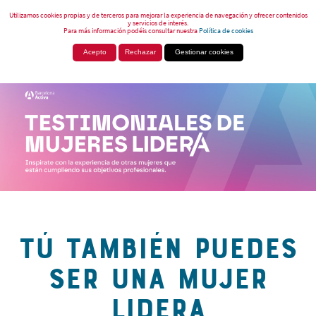
Utilizamos cookies propias y de terceros para mejorar la experiencia de navegación y ofrecer contenidos
y servicios de interés.
Para más información podéis consultar nuestra
Política de cookies
Acepto
Rechazar
Gestionar cookies
TÚ TAMBIÉN PUEDES
SER UNA MUJER
LIDERA