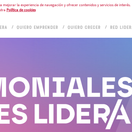
a mejorar la experiencia de navegación y ofrecer contenidos y servicios de interés.
stra
Política de cookies
ERA
QUIERO EMPRENDER
QUIERO CRECER
RED LIDER