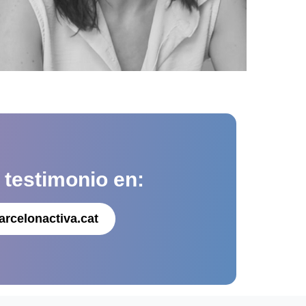
u
testimonio en:
arcelonactiva.cat