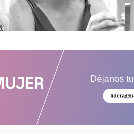
Déjanos t
MUJER
lidera@b