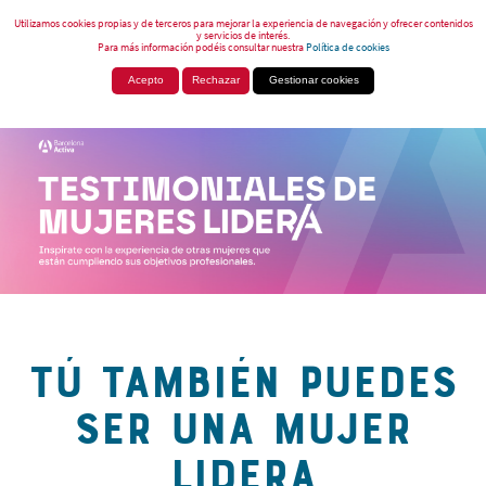
Utilizamos cookies propias y de terceros para mejorar la experiencia de navegación y ofrecer contenidos
y servicios de interés.
Para más información podéis consultar nuestra
Política de cookies
Acepto
Rechazar
Gestionar cookies
TÚ TAMBIÉN PUEDES
SER UNA MUJER
LIDERA