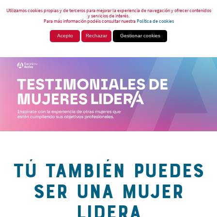
Utilizamos cookies propias y de terceros para mejorar la experiencia de navegación y ofrecer contenidos
y servicios de interés.
Para más información podéis consultar nuestra
Política de cookies
Acepto
Rechazar
Gestionar cookies
TÚ TAMBIÉN PUEDES
SER UNA MUJER
LIDERA