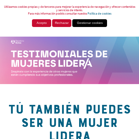
Utilizamos cookies propias y de terceros para mejorar la experiencia de navegación y ofrecer contenidos
y servicios de interés.
Para más información podéis consultar nuestra
Política de cookies
Acepto
Rechazar
Gestionar cookies
TÚ TAMBIÉN PUEDES
SER UNA MUJER
LIDERA