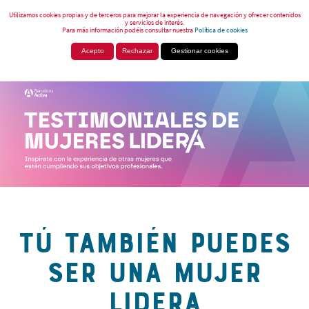
Utilizamos cookies propias y de terceros para mejorar la experiencia de navegación y ofrecer contenidos
y servicios de interés.
Para más información podéis consultar nuestra
Política de cookies
Acepto
Rechazar
Gestionar cookies
TÚ TAMBIÉN PUEDES
SER UNA MUJER
LIDERA