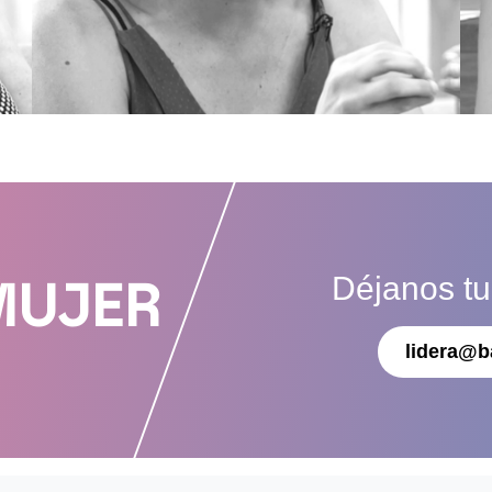
Déjanos t
MUJER
lidera@b