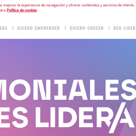
a mejorar la experiencia de navegación y ofrecer contenidos y servicios de interés.
stra
Política de cookies
ERA
QUIERO EMPRENDER
QUIERO CRECER
RED LIDER