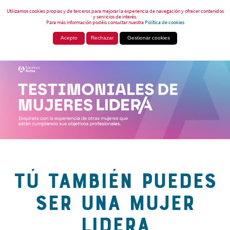
Utilizamos cookies propias y de terceros para mejorar la experiencia de navegación y ofrecer contenidos
y servicios de interés.
Para más información podéis consultar nuestra
Política de cookies
Acepto
Rechazar
Gestionar cookies
TÚ TAMBIÉN PUEDES
SER UNA MUJER
LIDERA