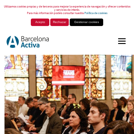
Utilizamos cookies propias y de terceros para mejorar la experiencia de navegación y ofrecer contenidos
y servicios de interés.
Para más información podéis consultar nuestra
Política de cookies
Acepto
Rechazar
Gestionar cookies