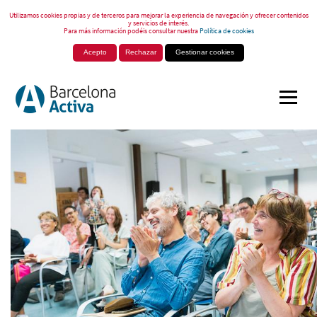
Utilizamos cookies propias y de terceros para mejorar la experiencia de navegación y ofrecer contenidos
y servicios de interés.
Para más información podéis consultar nuestra
Política de cookies
Acepto
Rechazar
Gestionar cookies