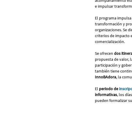
acompañamiento estra
e impulsar transforma
El programa impulsa 
transformación y pro
organizaciones. Se di
criterios de impacto 
comercialización.
Se ofrecen
dos itiner
propuesta de valor, l
participación y gober
también tiene continu
InnoBAdora
, la com
El
periodo de
inscrip
informativas
, los dí
pueden formalizar su 