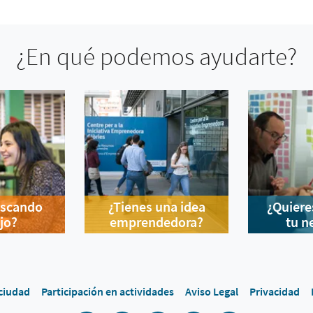
¿En qué podemos ayudarte?
uscando
¿Tienes una idea
¿Quiere
jo?
emprendedora?
tu n
 ciudad
Participación en actividades
Aviso Legal
Privacidad