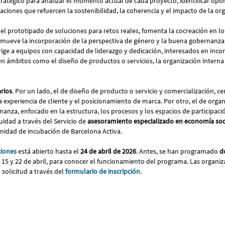
tégico para analizar el momento actual de cada proyecto, identificar opo
ciones que refuercen la sostenibilidad, la coherencia y el impacto de la or
el prototipado de soluciones para retos reales, fomenta la cocreación en l
mueve la incorporación de la perspectiva de género y la buena gobernanza 
rige a equipos con capacidad de liderazgo y dedicación, interesados en incor
en ámbitos como el diseño de productos o servicios, la organización interna 
arios
. Por un lado, el de diseño de producto o servicio y comercialización, c
a experiencia de cliente y el posicionamiento de marca. Por otro, el de organ
nanza, enfocado en la estructura, los procesos y los espacios de participac
idad a través del Servicio de
asesoramiento especializado en economía socia
unidad de incubación de Barcelona Activa.
ciones
está abierto hasta el
24 de abril de 2026
. Antes, se han programado
d
as 15 y 22 de abril, para conocer el funcionamiento del programa. Las organi
solicitud a través del
formulario de inscripción
.