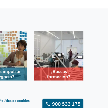
s impulsar
¿Buscas
egocio?
formación?
Política de cookies
900 533 175