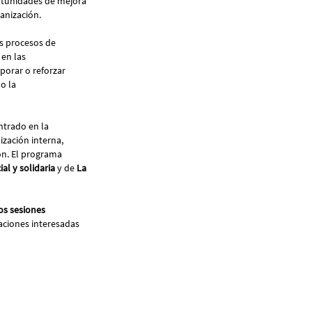
rtunidades de mejora
ganización.
os procesos de
en las
porar o reforzar
o la
entrado en la
ización interna,
ión. El programa
l y solidaria
y de
La
os sesiones
zaciones interesadas