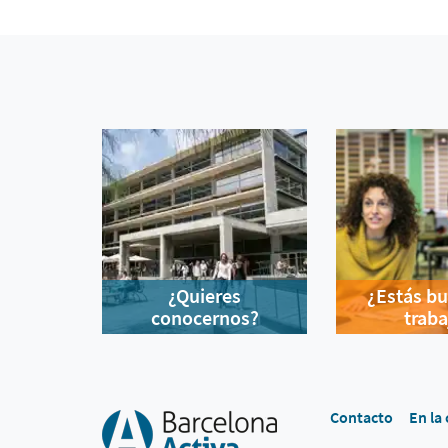
¿Quieres
¿Estás b
conocernos?
traba
Contacto
En la