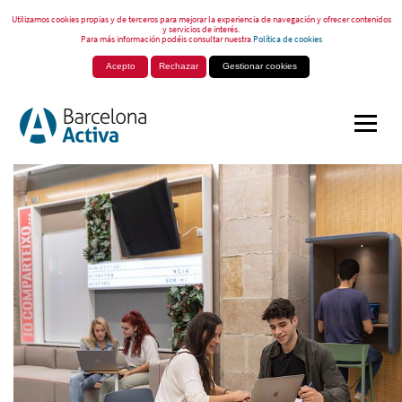
Utilizamos cookies propias y de terceros para mejorar la experiencia de navegación y ofrecer contenidos
y servicios de interés.
Para más información podéis consultar nuestra
Política de cookies
Acepto
Rechazar
Gestionar cookies