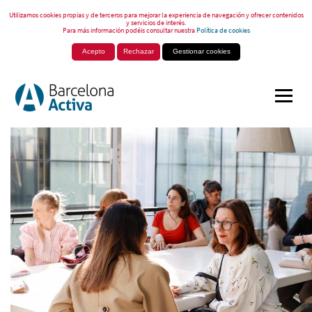
Utilizamos cookies propias y de terceros para mejorar la experiencia de navegación y ofrecer contenidos
y servicios de interés.
Para más información podéis consultar nuestra
Política de cookies
Acepto
Rechazar
Gestionar cookies